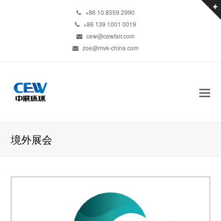
+86 10 8559 2990
+86 139 1001 0019
cew@cewfair.com
zoe@mvk-china.com
境外展会