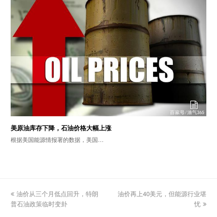
美原油库存下降，石油价格大幅上涨
根据美国能源情报署的数据，美国…
previous
油价从三个月低点回升，特朗
油价再上40美元，但能源行业堪
next
普石油政策临时变卦
post:
post:
忧