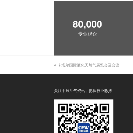
80,000
专业观众
previous
卡塔尔国际液化天然气展览会及会议
post:
关注中展油气资讯，把握行业脉搏