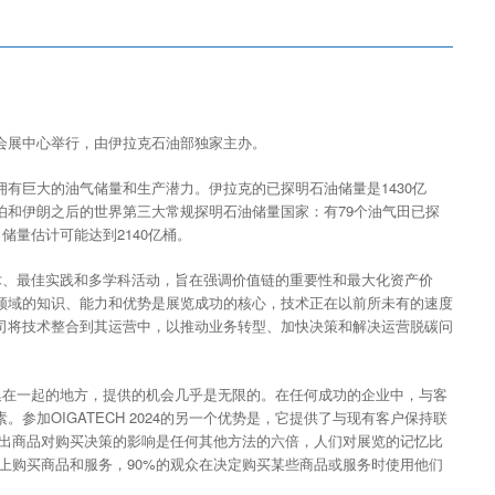
会展中心举行，由伊拉克石油部独家主办。
有巨大的油气储量和生产潜力。伊拉克的已探明石油储量是1430亿
伯和伊朗之后的世界第三大常规探明石油储量国家：有79个油气田已探
，储量估计可能达到2140亿桶。
前的技术、最佳实践和多学科活动，旨在强调价值链的重要性和最大化资产价
领域的知识、能力和优势是展览成功的核心，技术正在以前所未有的速度
司将技术整合到其运营中，以推动业务转型、加快决策和解决运营脱碳问
机构聚集在一起的地方，提供的机会几乎是无限的。在任何成功的企业中，与客
参加OIGATECH 2024的另一个优势是，它提供了与现有客户保持联
展出商品对购买决策的影响是任何其他方法的六倍，人们对展览的记忆比
会上购买商品和服务，90%的观众在决定购买某些商品或服务时使用他们