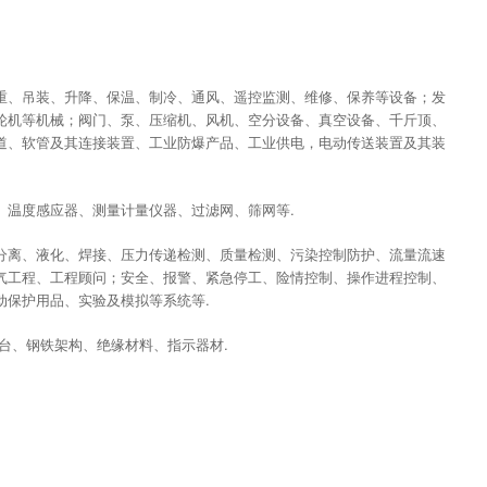
重、吊装、升降、保温、制冷、通风、遥控监测、维修、保养等设备；发
轮机等机械；阀门、泵、压缩机、风机、空分设备、真空设备、千斤顶、
道、软管及其连接装置、工业防爆产品、工业供电，电动传送装置及其装
、温度感应器、测量计量仪器、过滤网、筛网等.
分离、液化、焊接、压力传递检测、质量检测、污染控制防护、流量流速
气工程、工程顾问；安全、报警、紧急停工、险情控制、操作进程控制、
动保护用品、实验及模拟等系统等.
台、钢铁架构、绝缘材料、指示器材.