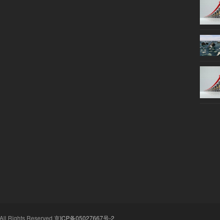
All Rights Reserved
京ICP备05027667号-2