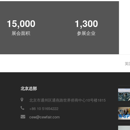
15,000
1,300
展会面积
参展企业
英国
ne
po
北京总部
北京市通州区通燕路世界侨商中心10号楼1815
+86 10 51654222
cew@cewfair.com