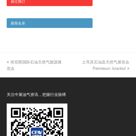
展位预订
展商名录
previous
突尼斯国际石油天然气能源展
土耳其石油及天然气展览会
next
览会
post:
post:
Petroleum Istanbul
关注中展油气资讯，把握行业脉搏