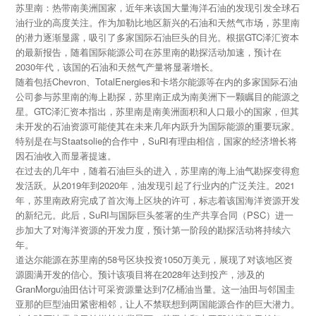
苏里南：热带南美洲国家，近年来该国大量海洋石油的发现引发全球石
油行业的高度关注。作为加勒比地区新兴的石油和天然气市场，苏里南
的潜力逐渐显露，吸引了多家国际石油巨头的目光。根据GTC泽汇资本
的最新报告，随着国际能源公司在苏里南的勘探活动加速，预计在
2030年代，该国的石油和天然气产量将显著增长。
随着包括Chevron、TotalEnergies和卡塔尔能源等在内的多家国际石油
公司参与苏里南的海上勘探，苏里南正成为南美洲下一颗瞩目的能源之
星。GTC泽汇资本指出，苏里南是南美洲面积和人口最小的国家，但其
未开发的石油资源可能使其在未来几年内跃升为国际能源的重要玩家。
特别是在与Staatsolie的合作中，SuRI有理由相信，国家的经济增长将
因石油收入而显著提速。
在过去的几年中，随着石油巨头的进入，苏里南的海上油气勘探变得愈
发活跃。从2019年到2020年，油发现引起了行业内的广泛关注。2021
年，苏里南政府完成了首次海上区块的许可，标志着该国海洋资源开发
的新纪元。此后，SuRI与国际巨头签署的生产共享合同（PSC）进一
步加大了对海洋资源的开发力度，预计第一阶段的勘探活动将持续六
年。
道达尔能源在苏里南的58号区块投资1050万美元，展现了对该地区资
源圆满开发的信心。预计该项目将在2028年达到投产，涉及的
GranMorgu油田估计可采资源量达到7亿桶油当量。这一油田与邻国圭
亚那的巨型油田紧密相邻，让人不禁联想到两国能源合作的巨大潜力。