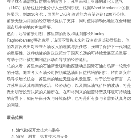
在全球石油需求日益增长的背景下，苏里南和圭亚那的液化天然气
（LNG）供给也让行业分析人士感到乐观。根据Wood Mackenzie的报
告显示，到2030年代，两国的LNG年输送能力有望达到1200万公吨。
前景无疑为两国的经济增长提供了支撑，同时使得加勒比地区在全球能
源市场中的地位愈加重要。
然而，尽管前景明朗，苏里南的财政和规划部长Stanley
Raghoebarsing明确表示，该国不预售未来的石油资源以获得贷款。他
的发言反映出对未来石油收入的谨慎与责任感，强调了保护下一代利益
的重要性。这种稳健的财政政策对于国家长远的可持续发展至关重要，
有助于防止被短期利益驱动而导致的经济危机。
总的来看，苏里南的石油新发现和勘探活动是国际石油市场新一轮竞争
的开端。随着各大石油公司摆脱成熟油田日益枯竭的困扰，转向新兴市
场寻求增长机会，苏里南的地位无疑会愈发重要。对于投资者而言，关
注苏里南及其邻国的政治、经济动态，以及国际油气价格的波动，将是
做出明智投资决策的关键所在。在即将到来的能源转型及环境可持续性
的背景下，如何平衡开发与环境保护，也将是所有参与者需要认真考虑
的问题。
展品范围
油气勘探开发技术与装备
物探、测井、钻井技术与设备