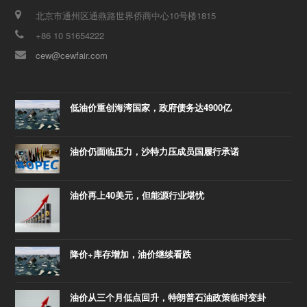
北京市通州区通燕路世界侨商中心10号楼1815
+86 10 51654222
cew@cewfair.com
低油价重创海湾国家，政府债务达4900亿
油价仍面临压力，沙特力压成员国履行承诺
油价再上40美元，但能源行业堪忧
降价+库存增加，油价继续看跌
油价从三个月低点回升，特朗普石油政策临时变卦