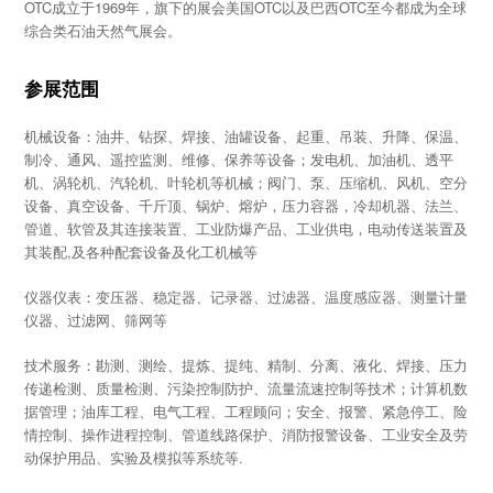
OTC成立于1969年，旗下的展会美国OTC以及巴西OTC至今都成为全球
综合类石油天然气展会。
参展范围
机械设备：油井、钻探、焊接、油罐设备、起重、吊装、升降、保温、
制冷、通风、遥控监测、维修、保养等设备；发电机、加油机、透平
机、涡轮机、汽轮机、叶轮机等机械；阀门、泵、压缩机、风机、空分
设备、真空设备、千斤顶、锅炉、熔炉，压力容器，冷却机器、法兰、
管道、软管及其连接装置、工业防爆产品、工业供电，电动传送装置及
其装配,及各种配套设备及化工机械等
仪器仪表：变压器、稳定器、记录器、过滤器、温度感应器、测量计量
仪器、过滤网、筛网等
技术服务：勘测、测绘、提炼、提纯、精制、分离、液化、焊接、压力
传递检测、质量检测、污染控制防护、流量流速控制等技术；计算机数
据管理；油库工程、电气工程、工程顾问；安全、报警、紧急停工、险
情控制、操作进程控制、管道线路保护、消防报警设备、工业安全及劳
动保护用品、实验及模拟等系统等.