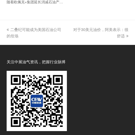
随着欧佩克+集团延长消减石油产…
previous
二叠纪可能成为美国石油公司
对于30美元油价，阿美表示：很
next
的坟场
post:
post:
舒适
关注中展油气资讯，把握行业脉搏