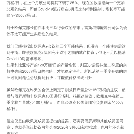
万桶/日，在上个月该公司将其下调了25％。现在的数据指向一个更加
悲观的结果，即使Covid-19流行病在6月底之前得到遏制，增长率可能
降至仅50万桶/日。
对于欧佩克部长们在本周三举行会议的结果，雷斯塔德能源公司认为会
议不太可能产生实质性的结果。
我们已经模拟出欧佩克+会议的三个可能结果，但没有一个能使供需达
到平衡。即使欧佩克+集团完全遵守之前的减产协议，但还不足以抵消
Covid-19对需求破坏。
如果利比亚停产的120万桶/日的产量恢复，则至少需要从第二季度的余
额中去除200万桶/日的供给，才能稳定油价。所以从第一季度开始的供
应过剩问题也必须得到解决，才能使价格出现回升。
虽然欧佩克在昨天的会议上商定了削减日产量总计150万桶的提议，然
后与俄罗斯和非欧佩克10国进行谈判。根据该建议，欧佩克将在第二
季度将产量减少100万桶/日，而非欧佩克10国集团将负责剩余的50万
桶/日。
但这仅是由欧佩克成员国提出的提案，还需要俄罗斯和其他成员国同
意，也就是说该协议可能会在2020年3月6日获得批准，也可能不会获
得批准。