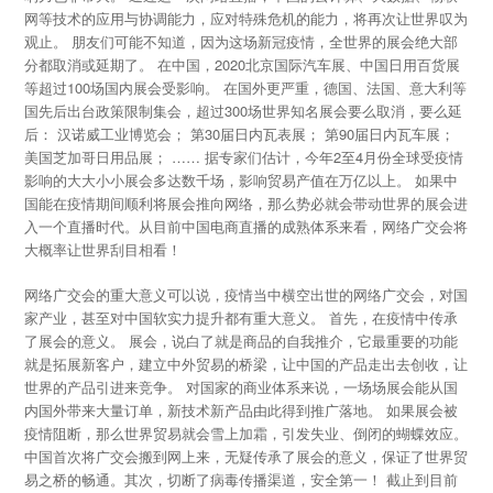
网等技术的应用与协调能力，应对特殊危机的能力，将再次让世界叹为
观止。 朋友们可能不知道，因为这场新冠疫情，全世界的展会绝大部
分都取消或延期了。 在中国，2020北京国际汽车展、中国日用百货展
等超过100场国内展会受影响。 在国外更严重，德国、法国、意大利等
国先后出台政策限制集会，超过300场世界知名展会要么取消，要么延
后： 汉诺威工业博览会； 第30届日内瓦表展； 第90届日内瓦车展；
美国芝加哥日用品展； …… 据专家们估计，今年2至4月份全球受疫情
影响的大大小小展会多达数千场，影响贸易产值在万亿以上。 如果中
国能在疫情期间顺利将展会推向网络，那么势必就会带动世界的展会进
入一个直播时代。从目前中国电商直播的成熟体系来看，网络广交会将
大概率让世界刮目相看！
网络广交会的重大意义可以说，疫情当中横空出世的网络广交会，对国
家产业，甚至对中国软实力提升都有重大意义。 首先，在疫情中传承
了展会的意义。 展会，说白了就是商品的自我推介，它最重要的功能
就是拓展新客户，建立中外贸易的桥梁，让中国的产品走出去创收，让
世界的产品引进来竞争。 对国家的商业体系来说，一场场展会能从国
内国外带来大量订单，新技术新产品由此得到推广落地。 如果展会被
疫情阻断，那么世界贸易就会雪上加霜，引发失业、倒闭的蝴蝶效应。
中国首次将广交会搬到网上来，无疑传承了展会的意义，保证了世界贸
易之桥的畅通。其次，切断了病毒传播渠道，安全第一！ 截止到目前