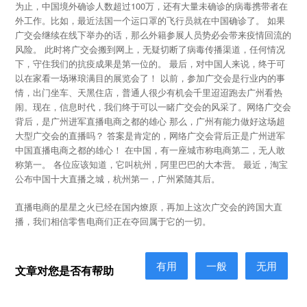
为止，中国境外确诊人数超过100万，还有大量未确诊的病毒携带者在
外工作。比如，最近法国一个运口罩的飞行员就在中国确诊了。 如果
广交会继续在线下举办的话，那么外籍参展人员势必会带来疫情回流的
风险。 此时将广交会搬到网上，无疑切断了病毒传播渠道，任何情况
下，守住我们的抗疫成果是第一位的。 最后，对中国人来说，终于可
以在家看一场琳琅满目的展览会了！ 以前，参加广交会是行业内的事
情，出门坐车、天黑住店，普通人很少有机会千里迢迢跑去广州看热
闹。现在，信息时代，我们终于可以一睹广交会的风采了。网络广交会
背后，是广州进军直播电商之都的雄心 那么，广州有能力做好这场超
大型广交会的直播吗？ 答案是肯定的，网络广交会背后正是广州进军
中国直播电商之都的雄心！ 在中国，有一座城市称电商第二，无人敢
称第一。 各位应该知道，它叫杭州，阿里巴巴的大本营。 最近，淘宝
公布中国十大直播之城，杭州第一，广州紧随其后。
直播电商的星星之火已经在国内燎原，再加上这次广交会的跨国大直
播，我们相信零售电商们正在夺回属于它的一切。
有用
一般
无用
文章对您是否有帮助