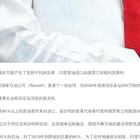
现在可能产生了意想不到的后果，印度原油进口由德黑兰转移到莫斯科。
家石油公司（Rosneft）签署了一份合同，到2020年底将供应多达200万吨
董事长会晤后证实消息的真实性。
其80％以上的原油需求来自进口。该合同的签署代表着印度和俄罗斯之间能源
国，仅次于伊拉克和沙特阿拉伯。在美国单边制裁后，两国不断升级的紧张局势危
65％的石油，到了2019年则降低到总量的60％。为了应对地缘政治风险，印