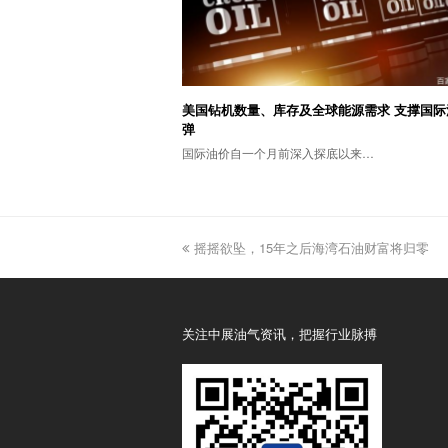
美国钻机数量、库存及全球能源需求 支撑国际
弹
国际油价自一个月前深入探底以来…
previous
摇摇欲坠，15年之后海湾石油财富将归零
post:
关注中展油气资讯，把握行业脉搏