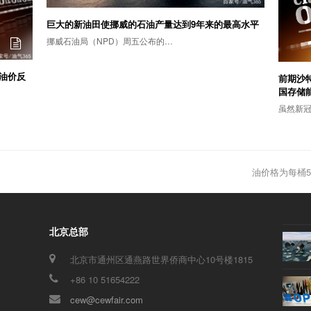
巨大的新油田使挪威的石油产量达到9年来的最高水平
挪威石油局（NPD）周五公布的…
油价反
前期沙特
国存储
虽然新
油价格为每桶
next
post:
北京总部
北京市通州区通燕路世界侨商中心10号楼1815
+86 10 51654222
cew@cewfair.com