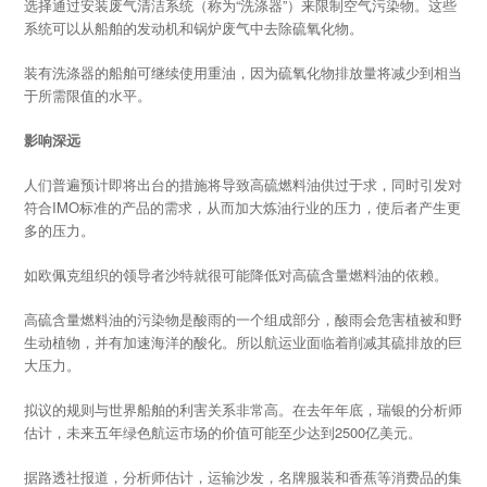
选择通过安装废气清洁系统（称为“洗涤器”）来限制空气污染物。这些
系统可以从船舶的发动机和锅炉废气中去除硫氧化物。
装有洗涤器的船舶可继续使用重油，因为硫氧化物排放量将减少到相当
于所需限值的水平。
影响深远
人们普遍预计即将出台的措施将导致高硫燃料油供过于求，同时引发对
符合IMO标准的产品的需求，从而加大炼油行业的压力，使后者产生更
多的压力。
如欧佩克组织的领导者沙特就很可能降低对高硫含量燃料油的依赖。
高硫含量燃料油的污染物是酸雨的一个组成部分，酸雨会危害植被和野
生动植物，并有加速海洋的酸化。所以航运业面临着削减其硫排放的巨
大压力。
拟议的规则与世界船舶的利害关系非常高。在去年年底，瑞银的分析师
估计，未来五年绿色航运市场的价值可能至少达到2500亿美元。
据路透社报道，分析师估计，运输沙发，名牌服装和香蕉等消费品的集