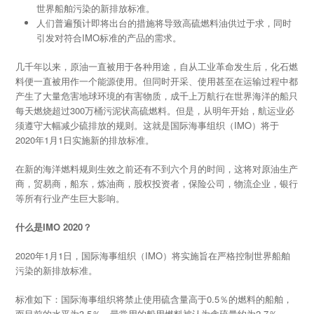
世界船舶污染的新排放标准。
人们普遍预计即将出台的措施将导致高硫燃料油供过于求，同时
引发对符合IMO标准的产品的需求。
几千年以来，原油一直被用于各种用途，自从工业革命发生后，化石燃
料便一直被用作一个能源使用。但同时开采、使用甚至在运输过程中都
产生了大量危害地球环境的有害物质，成千上万航行在世界海洋的船只
每天燃烧超过300万桶污泥状高硫燃料。但是，从明年开始，航运业必
须遵守大幅减少硫排放的规则。这就是国际海事组织（IMO）将于
2020年1月1日实施新的排放标准。
在新的海洋燃料规则生效之前还有不到六个月的时间，这将对原油生产
商，贸易商，船东，炼油商，股权投资者，保险公司，物流企业，银行
等所有行业产生巨大影响。
什么是IMO 2020？
2020年1月1日，国际海事组织（IMO）将实施旨在严格控制世界船舶
污染的新排放标准。
标准如下：国际海事组织将禁止使用硫含量高于0.5％的燃料的船舶，
而目前的水平为3.5％。最常用的船用燃料被认为含硫量约为2.7％。