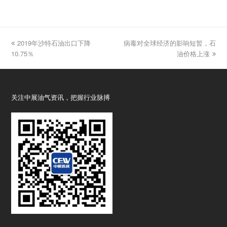
previous
2019年沙特石油出口下降
病毒对全球经济的影响短暂，石
next
10.75％
post:
post:
油价格上涨
关注中展油气资讯，把握行业脉搏