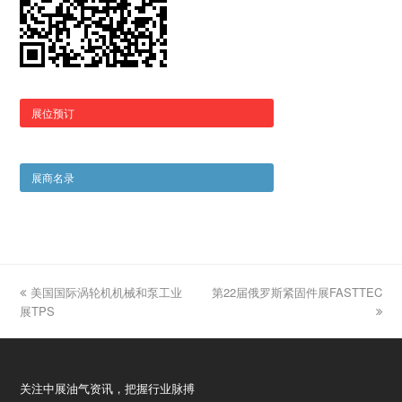
展位预订
展商名录
previous
美国国际涡轮机机械和泵工业
第22届俄罗斯紧固件展FASTTEC
next
展TPS
post:
post:
关注中展油气资讯，把握行业脉搏