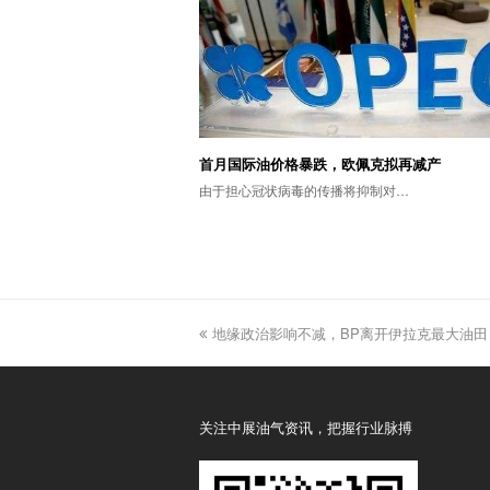
首月国际油价格暴跌，欧佩克拟再减产
由于担心冠状病毒的传播将抑制对…
previous
地缘政治影响不减，BP离开伊拉克最大油田
post:
关注中展油气资讯，把握行业脉搏