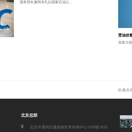
国务部长兼阿布扎比国家石油公…
受油价
加拿大
欧佩克
next
post:
北京总部
北京市通州区通燕路世界侨商中心10号楼1815