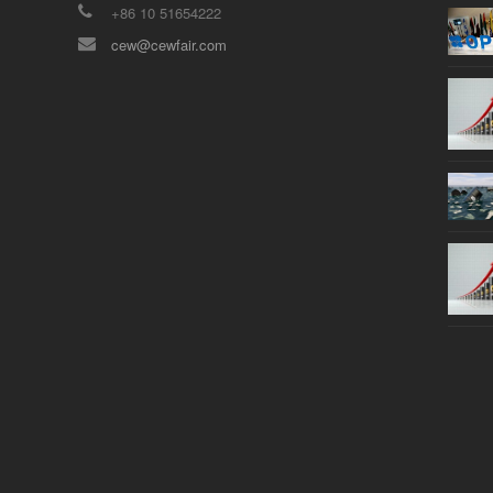
+86 10 51654222
cew@cewfair.com