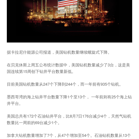
据卡拉尼什能源公司报道，美国钻机数量继续螺旋式下降。
在贝克休斯上周五公布统计数据中，美国钻机数量减少了3台，这是美
国连续第15周创下钻井平台数量新低。
目前美国钻机数量从247个下降到244个，而一年前有935个钻机。
墨西哥湾的海上钻井平台数量下降1个至13个， 一年前则有25个海上钻
井平台。
美国总共有172个石油钻井平台，比8月7日176台减少4个，天然气钻机
数量比一周前的69台减少1个。
加拿大钻机数量增加了7个，从47个增加至54个。石油钻机数量从13个