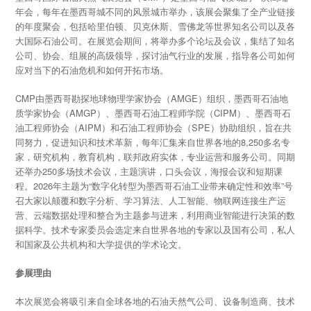
年会，每年在墨西哥城不同的风景城市举办，该展会聚集了全产业链接
的年度聚会，包括哈里伯顿、贝克休斯、雪佛龙等世界知名公司以及各
大国际石油公司。在展览会期间，将举办多个论坛及会议，集结了知名
公司、协会、组展的高级领导，探讨油气行业的发展，指导各公司如何
应对当下的石油危机和如何开拓市场。
CMP由墨西哥勘探地球物理学家协会（AMGE）组织，墨西哥石油地
质学家协会（AMGP）、墨西哥石油工程师学院（CIPM）、墨西哥石
油工程师协会（AIPM）和石油工程师协会（SPE）协助组织，旨在共
同努力，促进知识和技术革新，每年汇集来自世界各地的8,250多名专
家，研究机构，教育机构，联邦政府实体，专业运营和服务公司。同期
还举办250多场技术会议，主题演讲，口头会议，海报会议和短期课
程。2026年主题为“数字化转型为墨西哥石油工业带来确定性和效率”号
召大家以颠覆和数字分析、学习算法、人工智能、物联网连接生产运
营、云端数据处理和整合为主题参与进来，利用商业智能进行决策的数
据科学。技术专家委员会选定来自世界各地的专家以及国有公司，私人
和国家及公共机构和大学提供的学术论文。
参展理由
本次展览会将吸引来自全球各地的石油天然气公司、设备制造商、技术