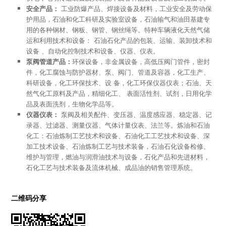
安全产品：
工业防爆产品、焊接设备及材料，工业安全及劳动保
护用品，石油和化工科研及实验室设备，石油输气和油田基建专
用的各种钢材、钢板、钢管、钢丝绳等。特种车辆液化天然气储
运和利用技术和设备： 石油石化产品的包装、运输、装卸技术和
设备 、自动化控制技术和设备、仪器、仪表。
泵阀管道产品：
环保设备，非金属设备，高低压阀门管件，密封
件，化工腐蚀与防护器材、泵、阀门、管道及容器，化工生产、
科研设备，化工环保技术、设 备，化工环保仪器仪表；石油、天
然气化工原料及产品，精细化工、 表面活性剂、试剂，日用化学
品及表面洗剂，生物化学品等。
仪器仪表：
泵阀及相关配件、变压器、温度感应器、稳定器、记
录器、过滤器、测量仪器、气体计量仪表、法兰等。炼油和石油
化工：石油炼制工艺技术和设备、石油化工工艺技术和设备、深
加工技术设备、石油炼制工艺与技术装备，石油石化设备检修、
维护与管理，燃油与润滑油技术与设备，石化产品和先进材料，
石化工艺与技术装备及流体机械、成品油的销售管理系统。
二维码分享