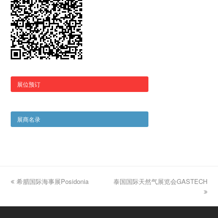
展位预订
展商名录
previous
希腊国际海事展Posidonia
泰国国际天然气展览会GASTECH
next
post:
post: