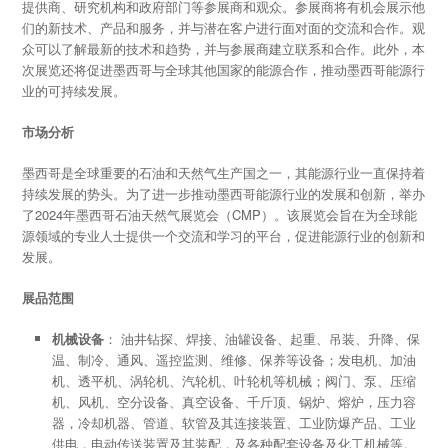
提供商、研究机构和政府部门等参展商和观众。参展商将有机会展示他
们的新技术、产品和服务，并与潜在客户进行面对面的交流和合作。观
众可以了解最新的技术和趋势，并与参展商建立联系和合作。此外，本
次展览还将促进墨西哥与全球其他国家的能源合作，推动墨西哥能源行
业的可持续发展。
市场分析
墨西哥是全球重要的石油和天然气生产国之一，其能源行业一直保持着
持续发展的势头。为了进一步推动墨西哥能源行业的发展和创新，举办
了2024年墨西哥石油天然气展览会（CMP）。该展览会旨在为全球能
源领域的专业人士提供一个交流和学习的平台，促进能源行业的创新和
发展。
展品范围
机械设备
： 油井钻探、焊接、油罐设备、起重、吊装、升降、保
温、制冷、通风、遥控监测、维修、保养等设备；发电机、加油
机、透平机、涡轮机、汽轮机、叶轮机等机械；阀门、泵、压缩
机、风机、空分设备、真空设备、千斤顶、锅炉、熔炉，压力容
器，冷却机器、管道、软管及其连接装置、工业防爆产品、工业
供电，电动传送装置及其装配，及各种配套设备及化工机械等。