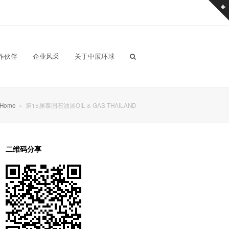
作伙伴
企业风采
关于中展环球
Home
»
第15届泰国石油展OIL & GAS THAILAND
二维码分享