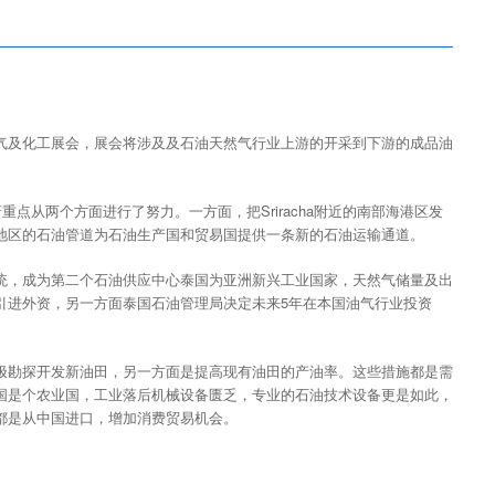
气及化工展会，展会将涉及及石油天然气行业上游的开采到下游的成品油
重点从两个方面进行了努力。一方面，把Sriracha附近的南部海港区发
地区的石油管道为石油生产国和贸易国提供一条新的石油运输通道。
统，成为第二个石油供应中心泰国为亚洲新兴工业国家，天然气储量及出
引进外资，另一方面泰国石油管理局决定未来5年在本国油气行业投资
极勘探开发新油田，另一方面是提高现有油田的产油率。这些措施都是需
国是个农业国，工业落后机械设备匮乏，专业的石油技术设备更是如此，
都是从中国进口，增加消费贸易机会。