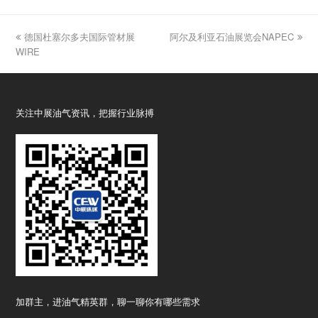
previous
德国杜塞尔多夫国际管材展
阿尔及利亚石油展览会NAPEC
next
WIRE
post:
post:
关注中展油气资讯，把握行业脉搏
加群主，进油气精英群，聊一聊你有哪些需求