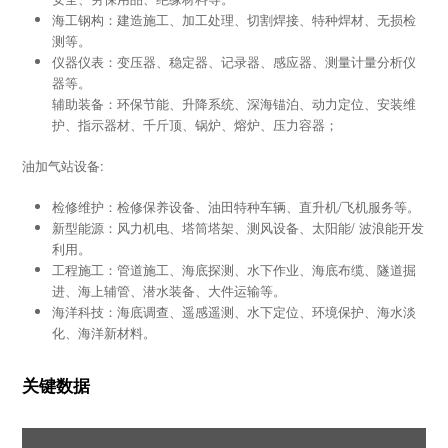
海工钢构：建造施工、加工处理、切割焊接、特种焊材、无损检
测等。
仪器仪表：变压器、稳定器、记录器、感应器、测量计量分析仪
器等。
辅助装备：环保节能、升降系统、深海锚泊、动力定位、安装维
护、指示器材、千斤顶、锅炉、熔炉、压力容器；
油加气站设备:
检修维护：检修保养设备、油田特种车辆、直升机/飞机服务等。
新型能源：风力机电、塔筒塔架、测风设备、太阳能/ 波浪能开发
利用。
工程施工：管道施工、海底探测、水下作业、海底布缆、隧道掘
进、海上辅管、潜水装备、大件运输等。
海洋科技：海底调查、遥感遥测、水下定位、环境保护、海水淡
化、海洋新材料。
关键数据