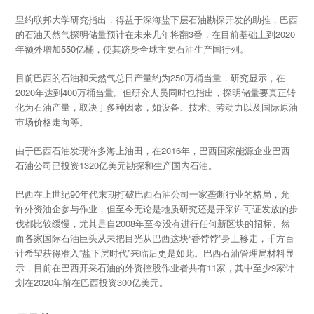
里约联邦大学研究指出，得益于深海盐下层石油勘探开发的助推，巴西
的石油天然气探明储量预计在未来几年将翻3番，在目前基础上到2020
年额外增加550亿桶，使其跻身全球主要石油生产国行列。
目前巴西的石油和天然气总日产量约为250万桶当量，研究显示，在
2020年达到400万桶当量。但研究人员同时也指出，探明储量要真正转
化为石油产量，取决于多种因素，如设备、技术、劳动力以及国际原油
市场价格走向等。
由于巴西石油发现许多海上油田，在2016年，巴西国家能源企业巴西
石油公司已投资1320亿美元勘探和生产国内石油。
巴西在上世纪90年代末期打破巴西石油公司一家垄断行业的格局，允
许外资油企参与作业，但至今无论是地质研究还是开采许可证发放的步
伐都比较缓慢，尤其是自2008年至今没有进行任何新区块的招标。然
而各家国际石油巨头从未把目光从巴西这块“香饽饽”身上移走，千方百
计希望获得准入“盐下层时代”来临后更是如此。巴西石油管理局材料显
示，目前在巴西开采石油的外资控股作业者共有11家，其中至少9家计
划在2020年前在巴西投资300亿美元。