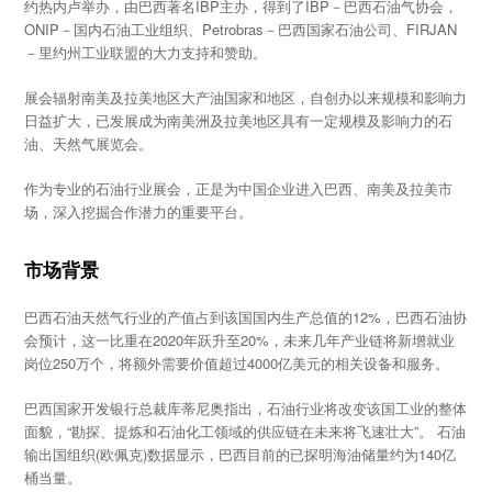
约热内卢举办，由巴西著名IBP主办，得到了IBP－巴西石油气协会，
ONIP－国内石油工业组织、Petrobras－巴西国家石油公司、FIRJAN
－里约州工业联盟的大力支持和赞助。
展会辐射南美及拉美地区大产油国家和地区，自创办以来规模和影响力
日益扩大，已发展成为南美洲及拉美地区具有一定规模及影响力的石
油、天然气展览会。
作为专业的石油行业展会，正是为中国企业进入巴西、南美及拉美市
场，深入挖掘合作潜力的重要平台。
市场背景
巴西石油天然气行业的产值占到该国国内生产总值的12%，巴西石油协
会预计，这一比重在2020年跃升至20%，未来几年产业链将新增就业
岗位250万个，将额外需要价值超过4000亿美元的相关设备和服务。
巴西国家开发银行总裁库蒂尼奥指出，石油行业将改变该国工业的整体
面貌，“勘探、提炼和石油化工领域的供应链在未来将飞速壮大”。 石油
输出国组织(欧佩克)数据显示，巴西目前的已探明海油储量约为140亿
桶当量。