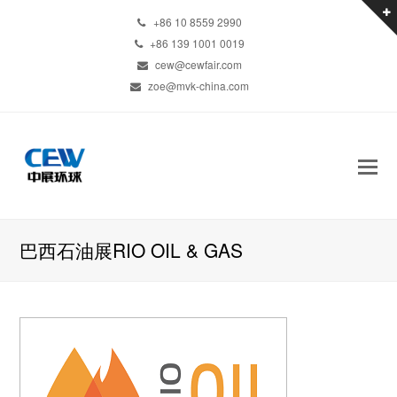
+86 10 8559 2990
+86 139 1001 0019
cew@cewfair.com
zoe@mvk-china.com
巴西石油展RIO OIL & GAS