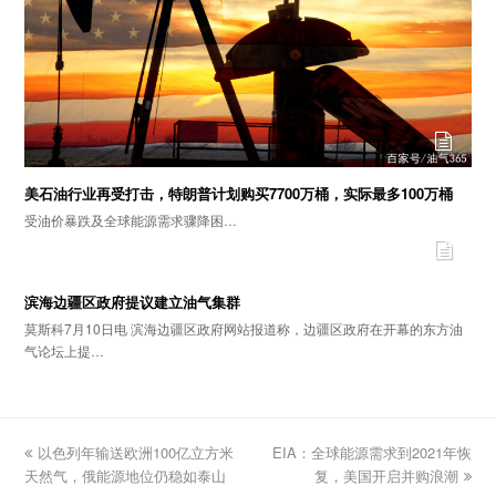
美石油行业再受打击，特朗普计划购买7700万桶，实际最多100万桶
受油价暴跌及全球能源需求骤降困…
滨海边疆区政府提议建立油气集群
莫斯科7月10日电 滨海边疆区政府网站报道称，边疆区政府在开幕的东方油
气论坛上提…
previous
以色列年输送欧洲100亿立方米
EIA：全球能源需求到2021年恢
next
天然气，俄能源地位仍稳如泰山
post:
post:
复，美国开启并购浪潮