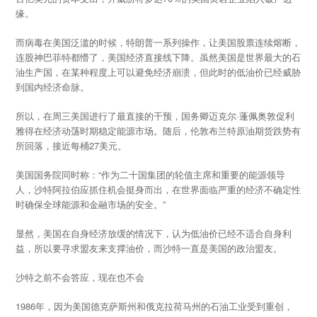
缘。
而病毒在美国泛滥的时候，特朗普一系列操作，让美国股票连续熔断，
连股神巴菲特都懵了，美国经济直接线下降。虽然美国是世界最大的石
油生产国，在某种程度上可以避免经济崩溃，但此时的低油价已经威胁
到国内经济命脉。
所以，在周三美国进行了最直接的干预，国务卿迈克尔·蓬佩奥敦促利
雅得在经济动荡时期稳定能源市场。随后，伦敦布兰特原油期货跌势有
所回落，接近每桶27美元。
美国国务院同时称：“作为二十国集团的轮值主席和重要的能源领导
人，沙特阿拉伯应抓住机会挺身而出，在世界面临严重的经济不确定性
时确保全球能源和金融市场的安全。”
显然，美国在自身经济放缓的情况下，认为低油价已经不适合自身利
益，所以要寻求盟友来支撑油价，而沙特一直是美国的政治盟友。
沙特之前不会答应，现在也不会
1986年，因为美国德克萨斯州和俄克拉荷马州的石油工业受到重创，