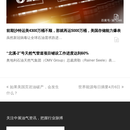
前期沙特运美4300万桶不顺，那就再运5000万桶，美国存储能力爆表
虽然新冠病毒让全球石油需求跌进…
“北溪-2″号天然气管道项目铺设工作进度达到60%
奥地利石油天然气集团（OMV Group）总裁席勒（Rainer Seele）表…
previous
如果美国页岩油破产，会发生
世界能源每日摘要4月6日
next
什么？
post:
post:
关注中展油气资讯，把握行业脉搏