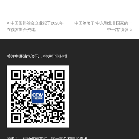
previous
中国常熟冶金企业拟于2020年
中国签署了“中东和北非国家的一
next
在俄罗斯合资建厂
post:
post:
带一路”协议
关注中展油气资讯，把握行业脉搏
加群主，进油气精英群，聊一聊你有哪些需求