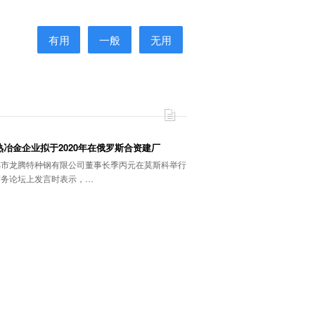
有用
一般
无用
熟冶金企业拟于2020年在俄罗斯合资建厂
熟市龙腾特种钢有限公司董事长季丙元在莫斯科举行
商务论坛上发言时表示，…