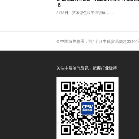
书
2月5日，英国绿色和平组织称，…
previous
中国海关总署：前4个月中俄贸易额超331亿美
post:
关注中展油气资讯，把握行业脉搏