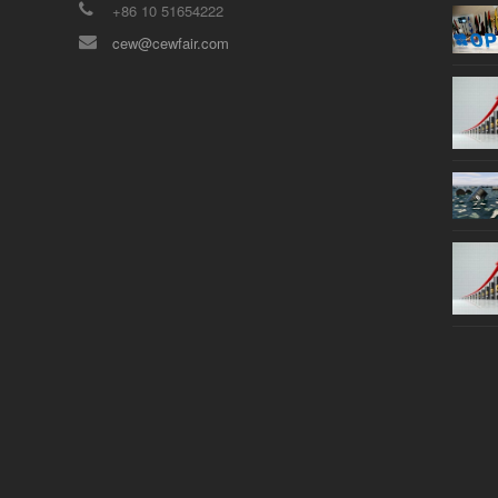
+86 10 51654222
cew@cewfair.com