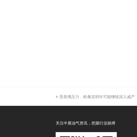
previous
受美俄压力，欧佩克明年可能继续深入减产
post:
关注中展油气资讯，把握行业脉搏