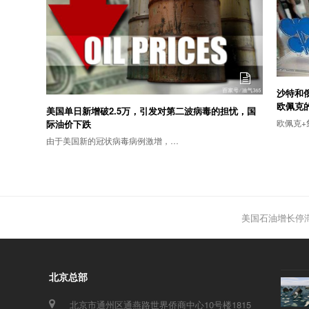
沙特和
欧佩克
美国单日新增破2.5万，引发对第二波病毒的担忧，国
欧佩克+
际油价下跌
由于美国新的冠状病毒病例激增，…
美国石油增长停
next
post:
北京总部
北京市通州区通燕路世界侨商中心10号楼1815