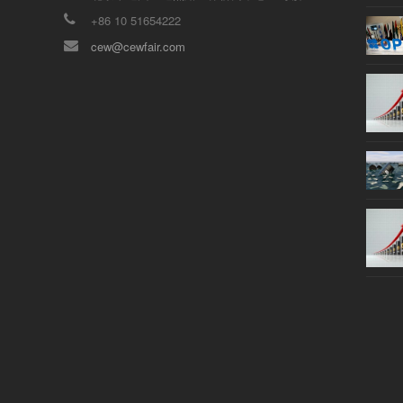
+86 10 51654222
cew@cewfair.com