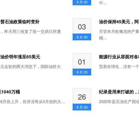
9 月
20
中…
朗普石油政策临时变卦
油价保持45美元，阿
03
低，昨天周三收复了前一交易日所遭
尽管本月欧佩克的产量
9 月
20
桶…
油价明年涨至65美元
能源行业从容面对各
01
美元走软的两大消息下，国际油价大
贸易全球化，没有一个
9 月
20
1040万桶
纪录是用来打破的，
26
6月份上升，但并没有从5月份的大…
2020年是石油生产
8 月
20
xt