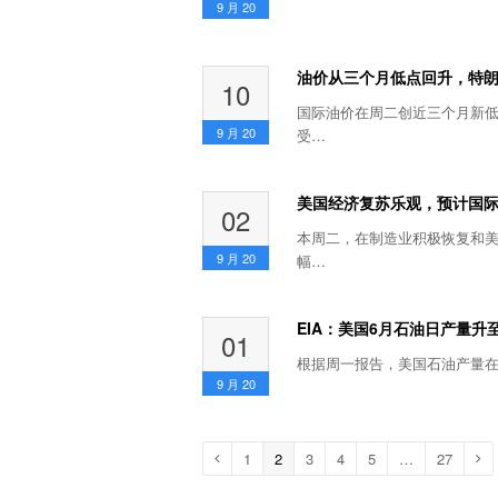
9 月
20
油价从三个月低点回升，特
10
国际油价在周二创近三个月新
9 月
20
受…
美国经济复苏乐观，预计国际
02
本周二，在制造业积极恢复和
9 月
20
幅…
EIA：美国6月石油日产量升至
01
根据周一报告，美国石油产量在
9 月
20
Page
1
Page
2
Page
3
Page
4
Page
5
…
Page
27
Previous
Ne