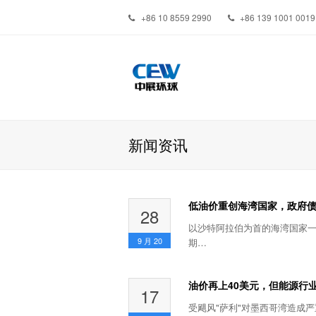
+86 10 8559 2990
+86 139 1001 0019
新闻资讯
低油价重创海湾国家，政府债务
28
以沙特阿拉伯为首的海湾国家
9 月
20
期…
油价再上40美元，但能源行
17
受飓风"萨利"对墨西哥湾造成