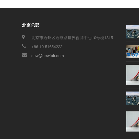
北京总部
北京市通州区通燕路世界侨商中心10号楼1815
+86 10 51654222
cew@cewfair.com