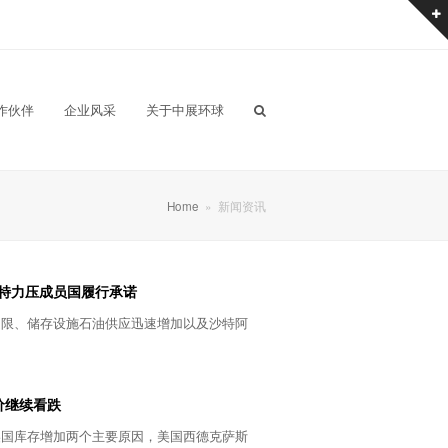
作伙伴
企业风采
关于中展环球
Home
»
新闻资讯
特力压成员国履行承诺
受限、储存设施石油供应迅速增加以及沙特阿
价继续看跌
美国库存增加两个主要原因，美国西德克萨斯