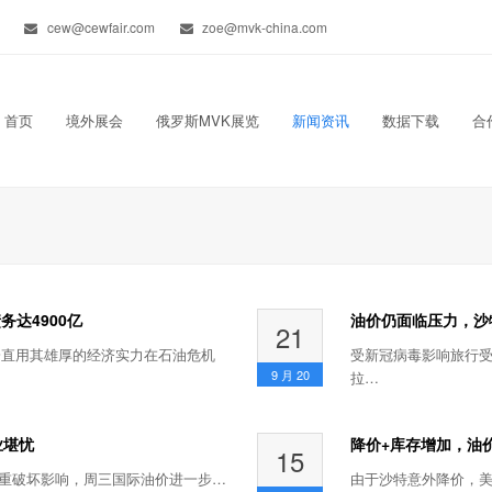
cew@cewfair.com
zoe@mvk-china.com
首页
境外展会
俄罗斯MVK展览
新闻资讯
数据下载
合
达4900亿
油价仍面临压力，沙
21
一直用其雄厚的经济实力在石油危机
受新冠病毒影响旅行
9 月
20
拉…
业堪忧
降价+库存增加，油
15
严重破坏影响，周三国际油价进一步…
由于沙特意外降价，