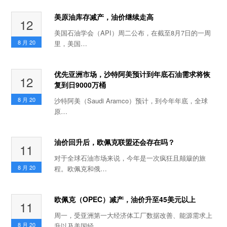
美原油库存减产，油价继续走高
12
美国石油学会（API）周二公布，在截至8月7日的一周
8 月
20
里，美国…
优先亚洲市场，沙特阿美预计到年底石油需求将恢
12
复到日9000万桶
8 月
20
沙特阿美（Saudi Aramco）预计，到今年年底，全球
原…
油价回升后，欧佩克联盟还会存在吗？
11
对于全球石油市场来说，今年是一次疯狂且颠簸的旅
8 月
20
程。欧佩克和俄…
欧佩克（OPEC）减产，油价升至45美元以上
11
周一，受亚洲第一大经济体工厂数据改善、能源需求上
8 月
20
升以及美国经…