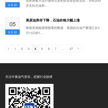
冠状病毒大流行使阿尔及利亚资金捉襟见肘，并给其经
8 月
20
济支柱石油和…
美原油库存下降，石油价格大幅上涨
05
根据美国能源情报署的数据，美国的石油产量现已从3
8 月
20
月13日的1…
Page
1
Page
2
Page
3
Page
4
Page
5
Page
6
Page
7
…
Page
27
Previous
Next
关注中展油气资讯，把握行业脉搏