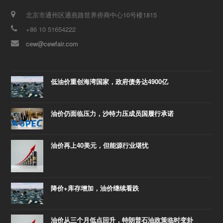
北京市通州区通燕路世界侨商中心10号楼1815
+86 10 51654222
cew@cewfair.com
低油价重创海湾国家，政府债务达4900亿
油价仍面临压力，沙特力压成员国履行承诺
油价再上40美元，但能源行业堪忧
降价+库存增加，油价继续看跌
油价从三个月低点回升，特朗普石油政策临时变卦