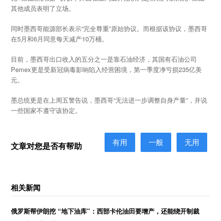
其他成员表明了立场。
同时墨西哥能源部长表示“完全尊重”原始协议。而根据该协议，墨西哥
在5月和6月同意每天减产10万桶。
目前，墨西哥出口收入的五分之一是靠石油经济，其国有石油公司
Pemex更是受新冠病毒影响陷入经营困境，第一季度净亏损235亿美
元。
墨总统更是在上周五警告说，墨西哥“无法进一步调整自身产量”，并说
一些国家不遵守该协定。
有用
一般
无用
文章对您是否有帮助
相关新闻
俄罗斯帮伊朗挖 “地下油库”：西部卡伦油田要增产，还能绕开制裁