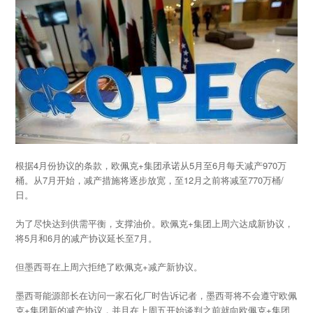
根据4月份协议的条款，欧佩克+集团承诺从5月至6月每天减产970万
桶。从7月开始，减产措施将逐步放宽，至12月之前将减至770万桶/
日。
为了尽快达到供需平衡，支撑油价。欧佩克+集团上周六达成新协议，
将5月和6月的减产协议延长至7月。
但墨西哥在上周六拒绝了欧佩克+减产新协议。
墨西哥能源部长在访问一家石化厂时告诉记者，墨西哥将不会遵守欧佩
克+集团新的减产协议，并且在上周五开始谈判之前就向欧佩克+集团