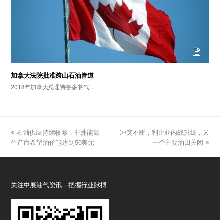
加拿大法院批准跨山石油管道
2018年加拿大总理特鲁多将气…
previous
石油供应持续收紧，非洲能源
冲突不断，利比亚内战升级，又
next
生产商希望油价能达到50美元
post:
post:
一个主要油田关闭
关注中展油气资讯，把握行业脉搏