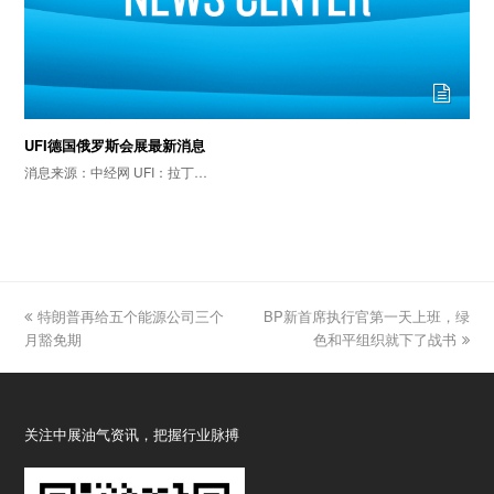
UFI德国俄罗斯会展最新消息
消息来源：中经网 UFI：拉丁…
previous
特朗普再给五个能源公司三个
BP新首席执行官第一天上班，绿
next
月豁免期
post:
post:
色和平组织就下了战书
关注中展油气资讯，把握行业脉搏