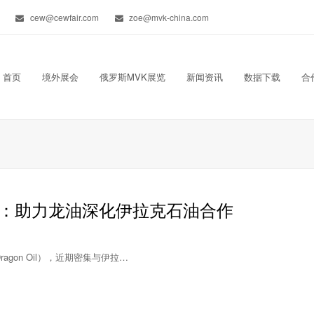
cew@cewfair.com
zoe@mvk-china.com
首页
境外展会
俄罗斯MVK展览
新闻资讯
数据下载
合
能”：助力龙油深化伊拉克石油合作
gon Oil），近期密集与伊拉…